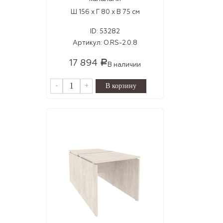
Ш 156 x Г 80 x В 75 см
ID:
53282
Артикул:
O.RS-2.0.8
17 894
Р
В наличии
-
+