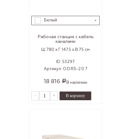
Белый
Рабочая станция с кабель
каналами
Ш 780 x Г 147.5 x В 75 см
ID:
53297
Артикул:
O.D.RS-2.0.7
18 816
Р
В наличии
-
+