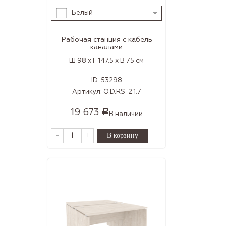
Белый
Рабочая станция с кабель
каналами
Ш 98 x Г 147.5 x В 75 см
ID:
53298
Артикул:
O.D.RS-2.1.7
19 673
Р
В наличии
-
+