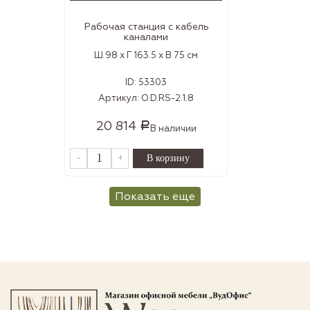
Рабочая станция с кабель
каналами
Ш 98 x Г 163.5 x В 75 см
ID:
53303
Артикул:
O.D.RS-2.1.8
20 814
Р
В наличии
-
+
Показать еще