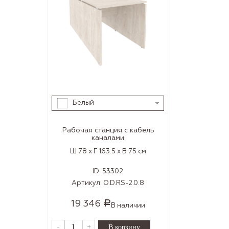
Белый
Рабочая станция с кабель
каналами
Ш 78 x Г 163.5 x В 75 см
ID:
53302
Артикул:
O.D.RS-2.0.8
19 346
Р
В наличии
-
+