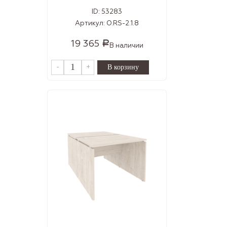
ID:
53283
Артикул:
O.RS-2.1.8
19 365
Р
В наличии
-
+