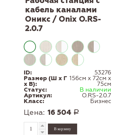
Рабочая станция с
кабель каналами
Оникс / Onix O.RS-
2.0.7
ID:
53276
Размер (Ш x Г
156см x 72см x
x В):
75см
Статус:
В наличии
Артикул:
O.RS-2.0.7
Класс:
Бизнес
Цена:
16 504
Р