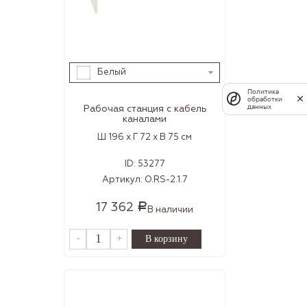
Белый
Политика
обработки
данных
Рабочая станция с кабель
каналами
Ш 196 x Г 72 x В 75 см
ID:
53277
Артикул:
O.RS-2.1.7
17 362
Р
В наличии
-
+