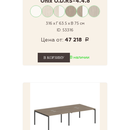
Onix O.D.RS-4.4.8
316 x Г 63.5 x В 75 см
ID: 53316
Цена от:
47 218
Р
В наличии