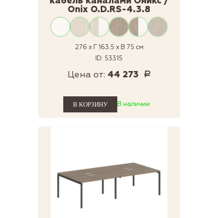
кабель каналами Оникс /
Onix O.D.RS-4.3.8
276 x Г 163.5 x В 75 см
ID: 53315
Цена от:
44 273
Р
В наличии