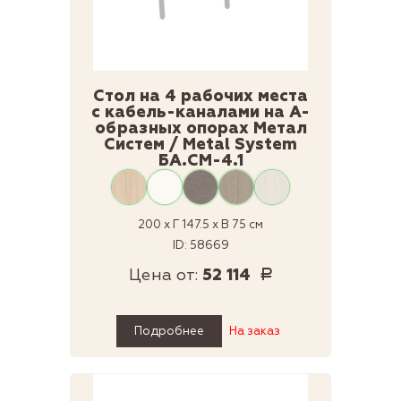
Стол на 4 рабочих места
с кабель-каналами на А-
образных опорах Метал
Систем / Metal System
БА.СМ-4.1
200 x Г 147.5 x В 75 см
ID: 58669
Цена от:
52 114
Р
Подробнее
На заказ