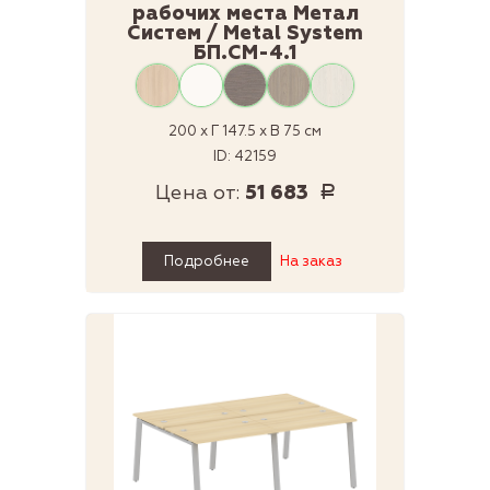
рабочих места Метал
Систем / Metal System
БП.СМ-4.1
200 x Г 147.5 x В 75 см
ID: 42159
Цена от:
51 683
Р
Подробнее
На заказ