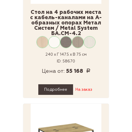
Стол на 4 рабочих места
с кабель-каналами на А-
образных опорах Метал
Систем / Metal System
БА.СМ-4.2
240 x Г 147.5 x В 75 см
ID: 58670
Цена от:
55 168
Р
Подробнее
На заказ