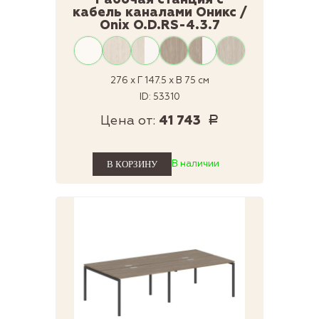
кабель каналами Оникс /
Onix O.D.RS-4.3.7
276 x Г 147.5 x В 75 см
ID: 53310
Цена от:
41 743
Р
В наличии