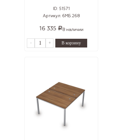
ID:
51571
Артикул:
6МБ.268
16 335
Р
В наличии
-
+