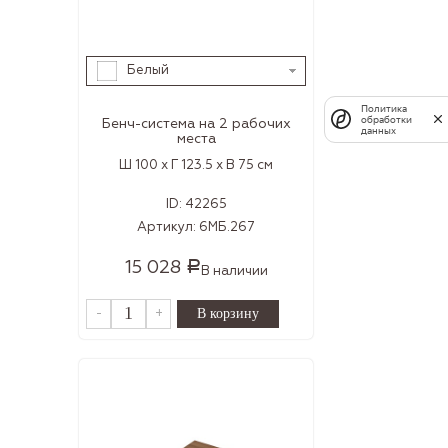
Белый
Политика
обработки
Бенч-система на 2 рабочих
данных
места
Ш 100 x Г 123.5 x В 75 см
ID:
42265
Артикул:
6МБ.267
15 028
Р
В наличии
-
+