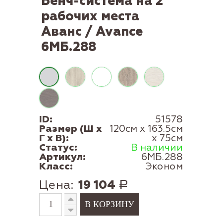
Бенч-система на 2
рабочих места
Аванс / Avance
6МБ.288
ID:
51578
Размер (Ш x
120см x 163.5см
Г x В):
x 75см
Статус:
В наличии
Артикул:
6МБ.288
Класс:
Эконом
Цена:
19 104
Р