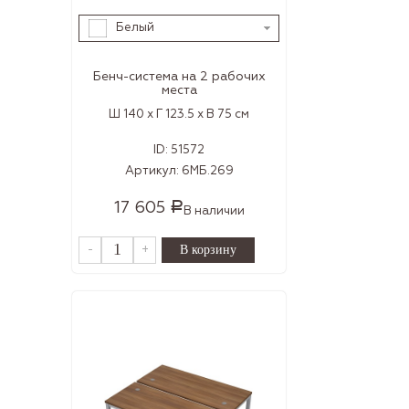
Белый
Бенч-система на 2 рабочих
места
Ш 140 x Г 123.5 x В 75 см
ID:
51572
Артикул:
6МБ.269
17 605
Р
В наличии
-
+