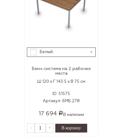
Белый
Бенч-система на 2 рабочих
места
Ш 120 x Г 143.5 x В 75 см
ID:
51575
Артикул:
6МБ.278
17 694
Р
В наличии
-
+