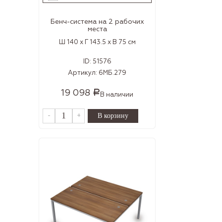
Бенч-система на 2 рабочих
места
Ш 140 x Г 143.5 x В 75 см
ID:
51576
Артикул:
6МБ.279
19 098
Р
В наличии
-
+