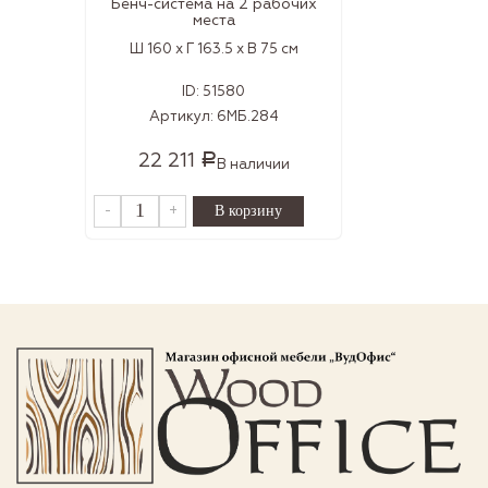
Бенч-система на 2 рабочих
места
Ш 160 x Г 163.5 x В 75 см
ID:
51580
Артикул:
6МБ.284
22 211
Р
В наличии
-
+