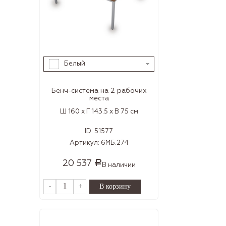
Белый
Бенч-система на 2 рабочих
места
Ш 160 x Г 143.5 x В 75 см
ID:
51577
Артикул:
6МБ.274
20 537
Р
В наличии
-
+