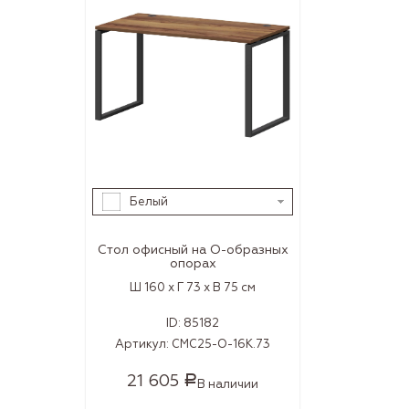
Белый
Стол офисный на О-образных
опорах
Ш 160 x Г 73 x В 75 см
ID:
85182
Артикул:
СМС25-О-16К.73
21 605
Р
В наличии