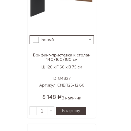
Белый
Брифинг-приставка к столам
140/160/180 см
Ш 120 x Г 60 x В 75 см
ID:
84827
Артикул:
СМБП25-12.60
8 148
Р
В наличии
-
+