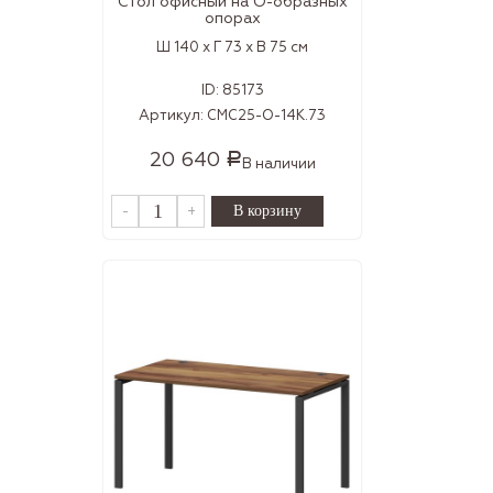
Стол офисный на О-образных
опорах
Ш 140 x Г 73 x В 75 см
ID:
85173
Артикул:
СМС25-О-14К.73
20 640
Р
В наличии
-
+