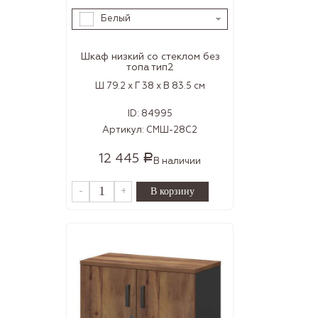
Белый
Шкаф низкий со стеклом без
топа тип2
Ш 79.2 x Г 38 x В 83.5 см
ID:
84995
Артикул:
СМШ-28С2
12 445
Р
В наличии
-
+