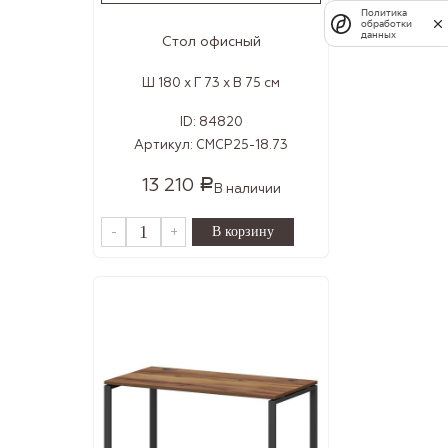
Политика
обработки
данных
Стол офисный
Ш 180 x Г 73 x В 75 см
ID:
84820
Артикул:
СМСР25-18.73
13 210
Р
В наличии
-
+