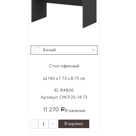
Белый
Стол офисный
Ш 140 x Г 73 x В 75 см
ID:
84806
Артикул:
СМСР25-14.73
11 270
Р
В наличии
-
+