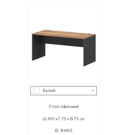
Белый
Стол офисный
Ш 160 x Г 73 x В 75 см
ID:
84813