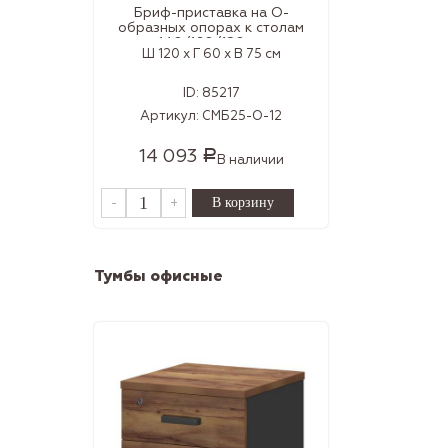
Бриф-приставка на О-
образных опорах к столам
140/160/180 см
Ш 120 x Г 60 x В 75 см
ID:
85217
Артикул:
СМБ25-О-12
14 093
Р
В наличии
-
+
Тумбы офисные