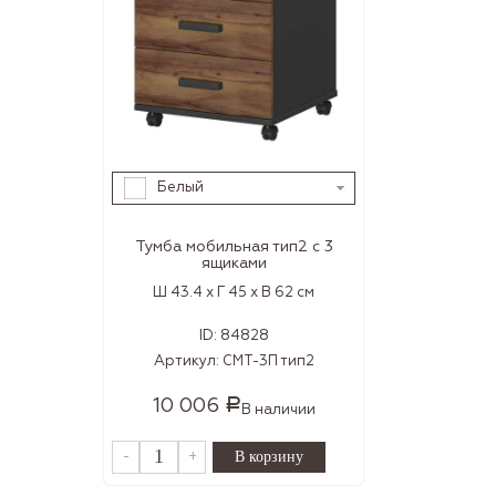
Белый
Тумба мобильная тип2 с 3
ящиками
Ш 43.4 x Г 45 x В 62 см
ID:
84828
Артикул:
СМТ-3П тип2
10 006
Р
В наличии
-
+