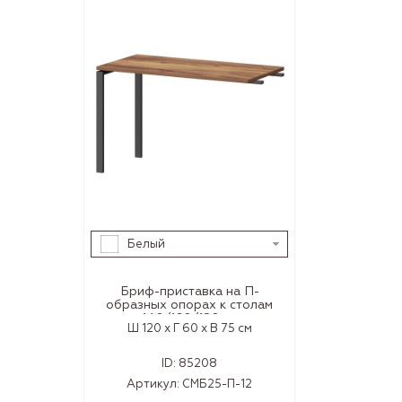
Белый
Бриф-приставка на П-
образных опорах к столам
140/160/180 см
Ш 120 x Г 60 x В 75 см
ID:
85208
Артикул:
СМБ25-П-12