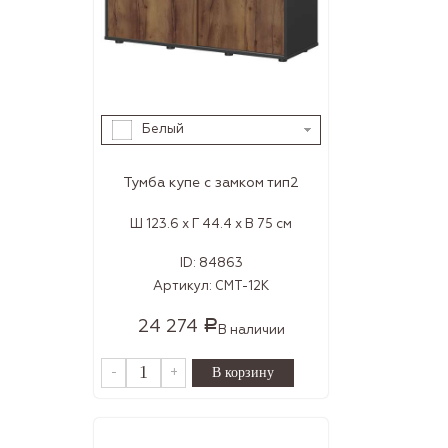
Белый
Тумба купе с замком тип2
Ш 123.6 x Г 44.4 x В 75 см
ID:
84863
Артикул:
СМТ-12К
24 274
Р
В наличии
-
+