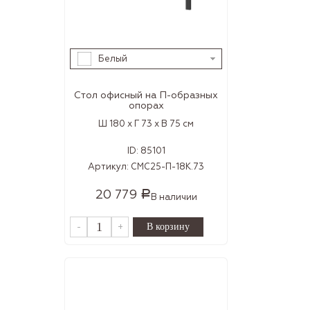
Белый
Стол офисный на П-образных
опорах
Ш 180 x Г 73 x В 75 см
ID:
85101
Артикул:
СMС25-П-18К.73
20 779
Р
В наличии
-
+