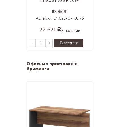
Ш 180 x Г 73 x В 75 см
ID:
85191
Артикул:
СMС25-О-1К8.73
22 621
Р
В наличии
-
+
Офисные приставки и
брифинги