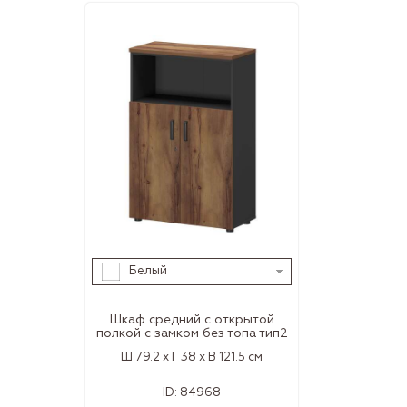
Белый
Шкаф средний с открытой
полкой с замком без топа тип2
Ш 79.2 x Г 38 x В 121.5 см
ID:
84968