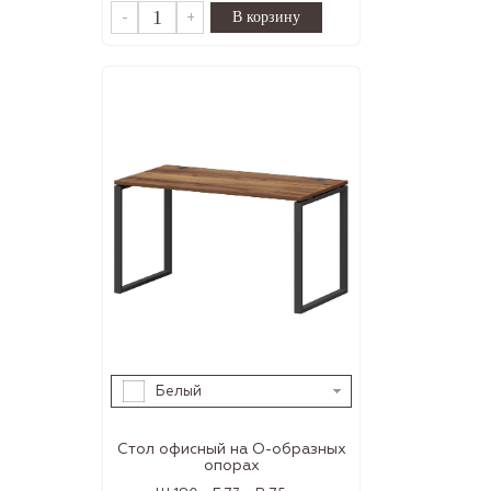
-
+
Белый
Стол офисный на О-образных
опорах