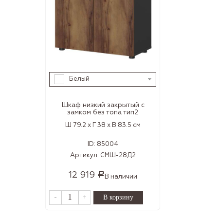
Белый
Шкаф низкий закрытый с
замком без топа тип2
Ш 79.2 x Г 38 x В 83.5 см
ID:
85004
Артикул:
СМШ-28Д2
12 919
Р
В наличии
-
+