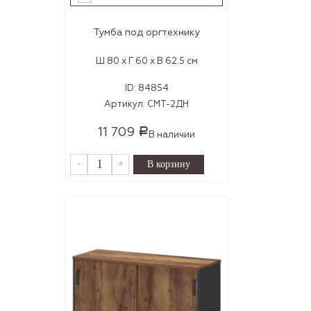
Тумба под оргтехнику
Ш 80 x Г 60 x В 62.5 см
ID:
84854
Артикул:
СМТ-2ДН
11 709
Р
В наличии
-
+