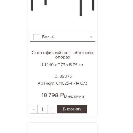
Белый
Стол офисный на П-образных
опорах
Ш 140 x Г 73 x В 75 см
ID:
85075
Артикул:
СМС25-П-14К.73
18 798
Р
В наличии
-
+