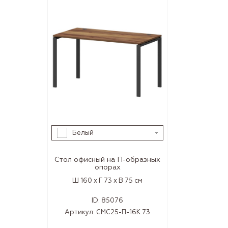
Белый
Стол офисный на П-образных
опорах
Ш 160 x Г 73 x В 75 см
ID:
85076
Артикул:
СМС25-П-16К.73