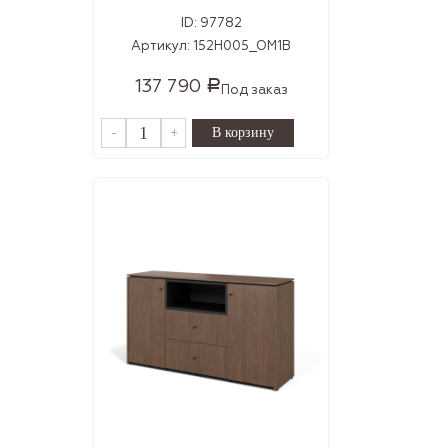
ID:
97782
Артикул:
152H005_OM1B
137 790
Р
Под заказ
-
+