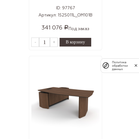
ID:
97767
Артикул:
152S011L_OM101B
341 076
Р
Под заказ
-
+
Политика
обработки
данных