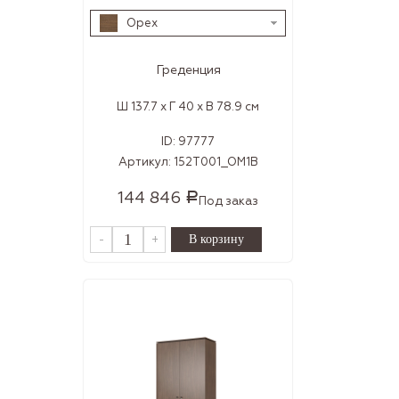
Орех
Греденция
Ш 137.7 x Г 40 x В 78.9 см
ID:
97777
Артикул:
152T001_OM1B
144 846
Р
Под заказ
-
+