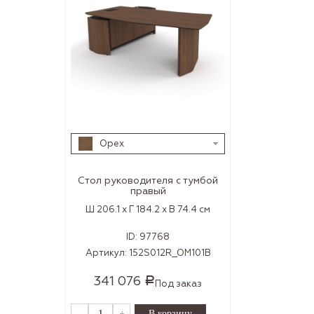
Орех
Стол руководителя с тумбой
правый
Ш 206.1 x Г 184.2 x В 74.4 см
ID:
97768
Артикул:
152S012R_OM101B
341 076
Р
Под заказ
-
+