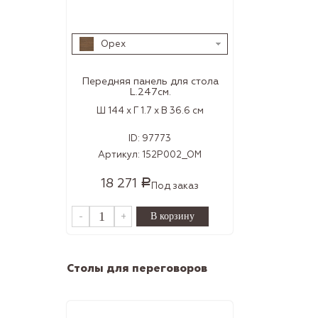
Орех
Передняя панель для стола
L.247см.
Ш 144 x Г 1.7 x В 36.6 см
ID:
97773
Артикул:
152P002_OM
18 271
Р
Под заказ
-
+
Столы для переговоров