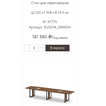
Стол для переговоров
Ш 320 x Г 108 x В 74.3 см
ID:
97775
Артикул:
152S014_OM9005
181 380
Р
Под заказ
-
+