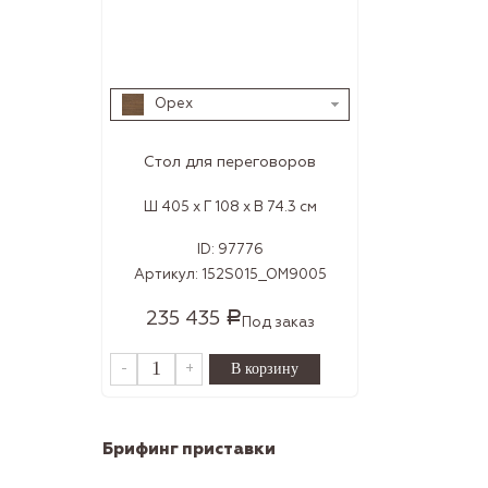
Орех
Стол для переговоров
Ш 405 x Г 108 x В 74.3 см
ID:
97776
Артикул:
152S015_OM9005
235 435
Р
Под заказ
-
+
Брифинг приставки