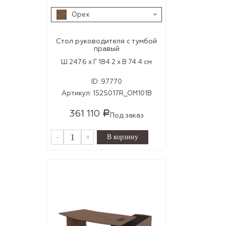
Орех
Стол руководителя с тумбой
правый
Ш 247.6 x Г 184.2 x В 74.4 см
ID:
97770
Артикул:
152S017R_OM101B
361 110
Р
Под заказ
-
+