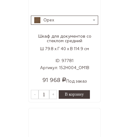
Орех
Шкаф для документов со
стеклом средний
Ш 79.8 x Г 40 x В 114.9 см
ID:
97781
Артикул:
152H004_OM1B
91 968
Р
Под заказ
-
+