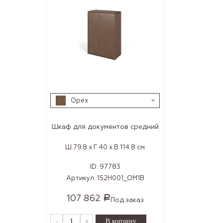
Орех
Шкаф для документов средний
Ш 79.8 x Г 40 x В 114.8 см
ID:
97783
Артикул:
152H001_OM1B
107 862
Р
Под заказ
-
+