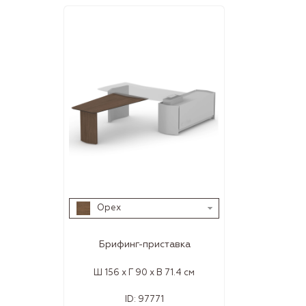
Орех
Брифинг-приставка
Ш 156 x Г 90 x В 71.4 см
ID:
97771