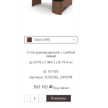
Орех (AR)
Стол руководителя с тумбой
левый
Ш 247.6 x Г 184.2 x В 74.4 см
ID:
97769
Артикул:
152S016L_OM101B
361 110
Р
Под заказ
-
+