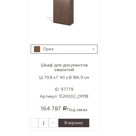
Орех
Шкаф для документов
закрытый
Ш 79.8 x Г 40 x В 186.9 см
ID:
97779
Артикул:
152H002_OM1B
164 787
Р
Под заказ
-
+