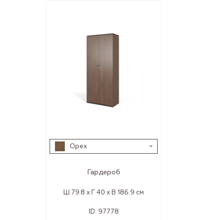
Орех
Гардероб
Ш 79.8 x Г 40 x В 186.9 см
ID:
97778