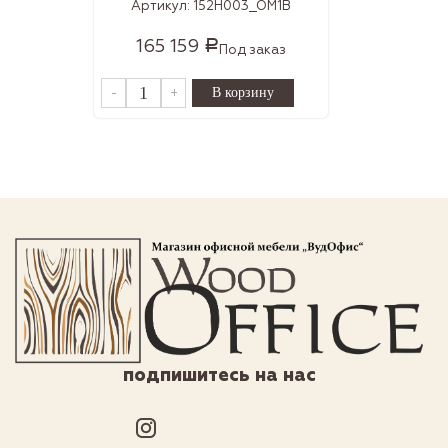
Артикул:
152H003_OM1B
165 159
Р
Под заказ
-
+
подпишитесь на нас