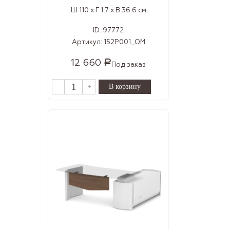
Ш 110 x Г 1.7 x В 36.6 см
ID:
97772
Артикул:
152P001_OM
12 660
Р
Под заказ
-
+