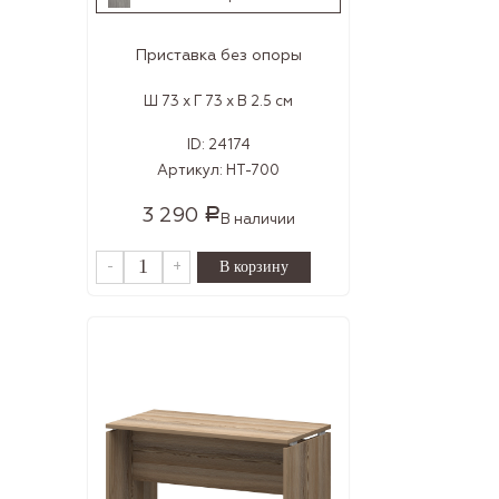
Приставка без опоры
Ш 73 x Г 73 x В 2.5 см
ID:
24174
Артикул:
НТ-700
3 290
Р
В наличии
-
+