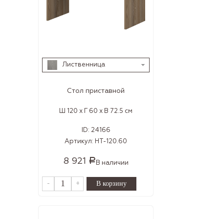
Лиственница
Стол приставной
Ш 120 x Г 60 x В 72.5 см
ID:
24166
Артикул:
НТ-120.60
8 921
Р
В наличии
-
+