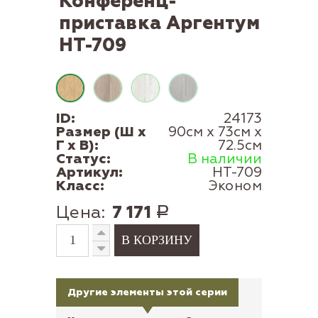
Конференц-
приставка Аргентум
НТ-709
ID:
24173
Размер (Ш x
90см x 73см x
Г x В):
72.5см
Статус:
В наличии
Артикул:
НТ-709
Класс:
Эконом
Цена:
7 171
Р
Другие элементы этой серии