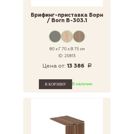
Брифинг-приставка Борн
/ Born В-303.1
80 x Г 70 x В 75 см
ID: 25813
Цена от:
13 386
Р
В наличии