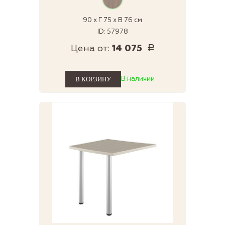
90 x Г 75 x В 76 см
ID: 57978
Цена от:
14 075
Р
В наличии