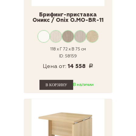
Брифинг-приставка
Оникс / Onix O.MO-BR-11
118 x Г 72 x В 75 см
ID: 58159
Цена от:
14 558
Р
В наличии