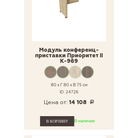
Модуль конференц-
приставки Приоритет II
К-969
80 x Г 80 x В 75 см
ID: 24726
Цена от:
14 108
Р
В наличии