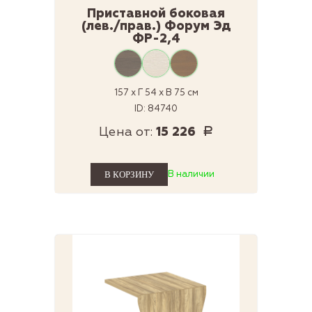
Приставной боковая
(лев./прав.) Форум Эд
ФР-2,4
157 x Г 54 x В 75 см
ID: 84740
Цена от:
15 226
Р
В наличии