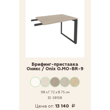
Брифинг-приставка
Оникс / Onix O.MO-BR-9
98 x Г 72 x В 75 см
ID: 58158
Цена от:
13 140
Р