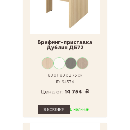
Брифинг-приставка
Дублин ДБ72
80 x Г 80 x В 75 см
ID: 64534
Цена от:
14 754
Р
В наличии