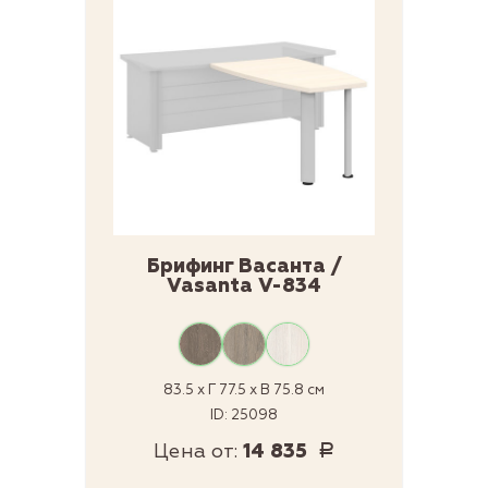
Брифинг Васанта /
Vasanta V-834
83.5 x Г 77.5 x В 75.8 см
ID: 25098
Цена от:
14 835
Р