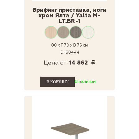
Брифинг приставка, ноги
хром Ялта / Yalta M-
LT.BR-1
80 x Г 70 x В 75 см
ID: 60444
Цена от:
14 862
Р
В наличии