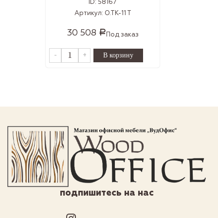
ID:
58167
Артикул:
O.TK-11 T
30 508
Р
Под заказ
-
+
подпишитесь на нас