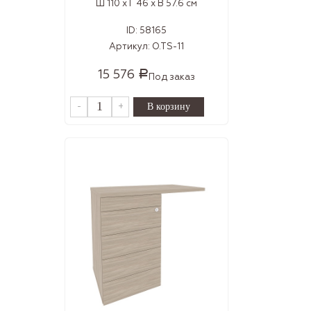
Ш 110 x Г 46 x В 57.6 см
ID:
58165
Артикул:
O.TS-11
15 576
Р
Под заказ
-
+