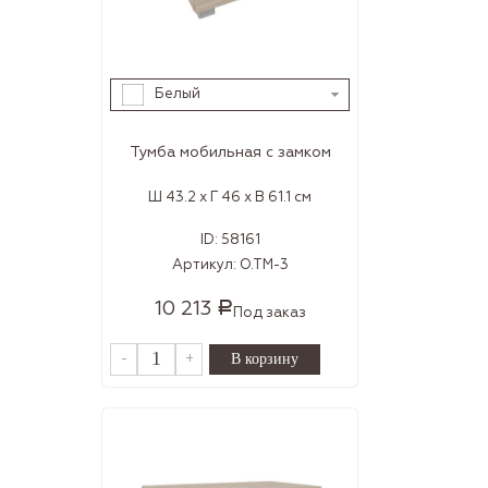
Белый
Тумба мобильная с замком
Ш 43.2 x Г 46 x В 61.1 см
ID:
58161
Артикул:
O.TM-3
10 213
Р
Под заказ
-
+