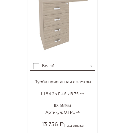
Белый
Тумба приставная с замком
Ш 84.2 x Г 46 x В 75 см
ID:
58163
Артикул:
O.TPU-4
13 756
Р
Под заказ