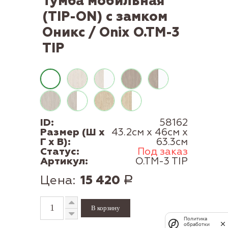
Тумба мобильная
(TIP-ON) с замком
Оникс / Onix O.TM-3
TIP
ID:
58162
Размер (Ш x
43.2см x 46см x
Г x В):
63.3см
Статус:
Под заказ
Артикул:
O.TM-3 TIP
Цена:
15 420
Р
Политика
обработки