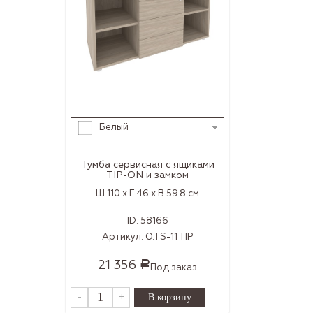
Белый
Тумба сервисная с ящиками
TIP-ON и замком
Ш 110 x Г 46 x В 59.8 см
ID:
58166
Артикул:
O.TS-11 TIP
21 356
Р
Под заказ
-
+