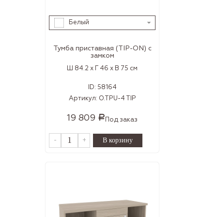
Белый
Тумба приставная (TIP-ON) с
замком
Ш 84.2 x Г 46 x В 75 см
ID:
58164
Артикул:
O.TPU-4 TIP
19 809
Р
Под заказ
-
+