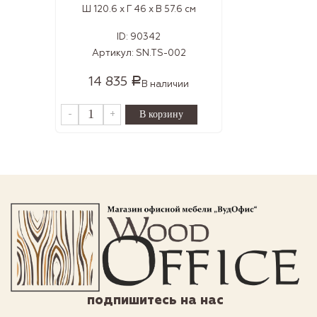
Ш 120.6 x Г 46 x В 57.6 см
ID:
90342
Артикул:
SN.TS-002
14 835
Р
В наличии
-
+
подпишитесь на нас