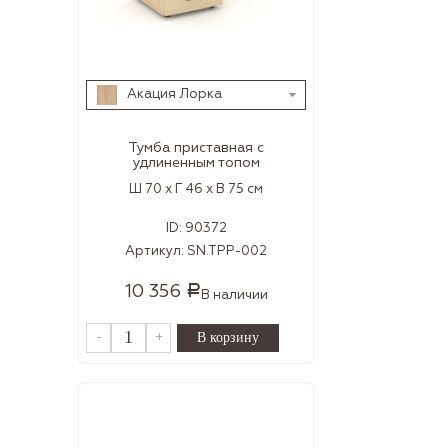
Акация Лорка
Тумба приставная с
удлиненным топом
Ш 70 x Г 46 x В 75 см
ID:
90372
Артикул:
SN.TPP-002
10 356
Р
В наличии
-
+