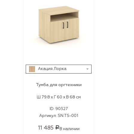
Акация Лорка
Тумба для оргтехники
Ш 79.8 x Г 60 x В 68 см
ID:
90327
Артикул:
SN.TS-001
11 485
Р
В наличии