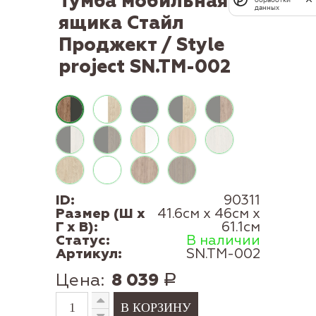
Тумба мобильная 3
данных
ящика Стайл
Проджект / Style
project SN.TM-002
ID:
90311
Размер (Ш x
41.6см x 46см x
Г x В):
61.1см
Статус:
В наличии
Артикул:
SN.TM-002
Цена:
8 039
Р