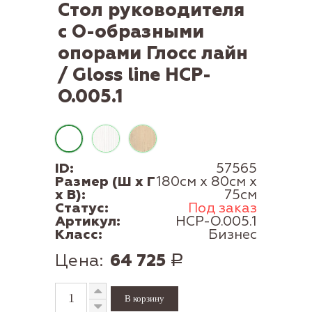
Стол руководителя
с О-образными
опорами Глосс лайн
/ Gloss line НСР-
О.005.1
ID:
57565
Размер (Ш x Г
180см x 80см x
x В):
75см
Статус:
Под заказ
Артикул:
НСР-О.005.1
Класс:
Бизнес
Цена:
64 725
Р