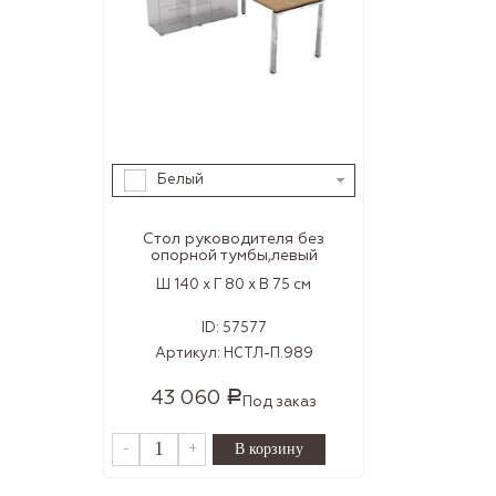
Белый
Стол руководителя без
опорной тумбы,левый
Ш 140 x Г 80 x В 75 см
ID:
57577
Артикул:
НСТЛ-П.989
43 060
Р
Под заказ
-
+