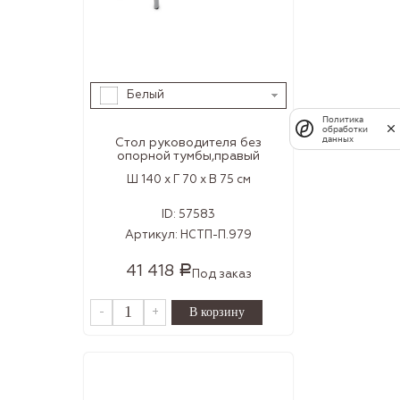
Белый
Политика
обработки
данных
Стол руководителя без
опорной тумбы,правый
Ш 140 x Г 70 x В 75 см
ID:
57583
Артикул:
НСТП-П.979
41 418
Р
Под заказ
-
+