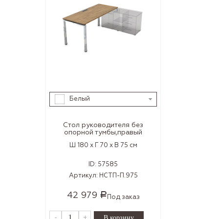
Белый
Стол руководителя без
опорной тумбы,правый
Ш 180 x Г 70 x В 75 см
ID:
57585
Артикул:
НСТП-П.975
42 979
Р
Под заказ
-
+