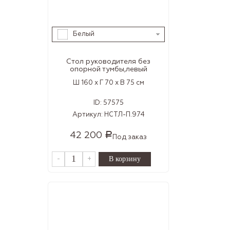
Белый
Стол руководителя без
опорной тумбы,левый
Ш 160 x Г 70 x В 75 см
ID:
57575
Артикул:
НСТЛ-П.974
42 200
Р
Под заказ
-
+