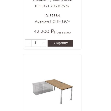
Ш 160 x Г 70 x В 75 см
ID:
57584
Артикул:
НСТП-П.974
42 200
Р
Под заказ
-
+