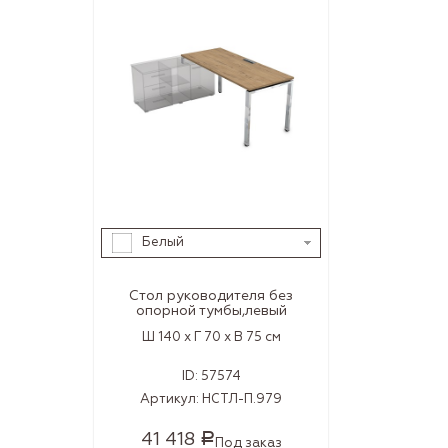
Белый
Стол руководителя без
опорной тумбы,левый
Ш 140 x Г 70 x В 75 см
ID:
57574
Артикул:
НСТЛ-П.979
41 418
Р
Под заказ