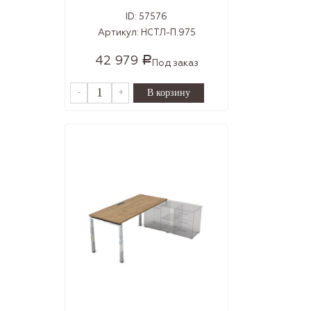
ID:
57576
Артикул:
НСТЛ-П.975
42 979
Р
Под заказ
-
+