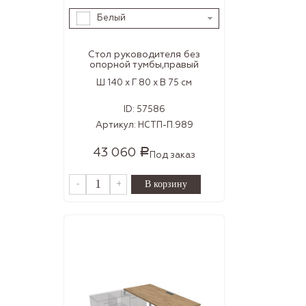
Белый
Стол руководителя без
опорной тумбы,правый
Ш 140 x Г 80 x В 75 см
ID:
57586
Артикул:
НСТП-П.989
43 060
Р
Под заказ
-
+