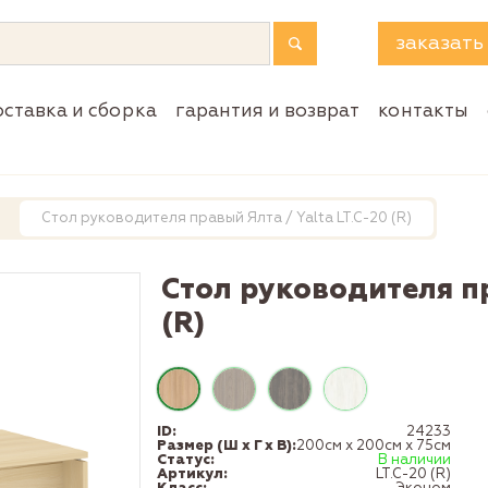
заказать
оставка и сборка
гарантия и возврат
контакты
Стол руководителя правый Ялта / Yalta LT.C-20 (R)
Стол руководителя пр
(R)
ID:
24233
Размер (Ш x Г x В):
200см x 200см x 75см
Статус:
В наличии
Артикул:
LT.C-20 (R)