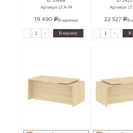
ID:
53688
ID:
2422
Артикул:
LT.A-14
Артикул:
LT
19 490
22 527
Р
Р
В наличии
В 
-
+
-
+