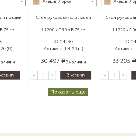
а
Акация Лорка
Акация Ло
ля правый
Стол руководителя левый
Стол руковод
 В 75 см
Ш 200 x Г 90 x В 75 см
Ш 220 x Г 9
6
ID:
24230
ID:
2
-20 (R)
Артикул:
LT.В-20 (L)
Артикул:
L
30 497
33 205
Р
наличии
В наличии
-
+
-
+
Показать еще