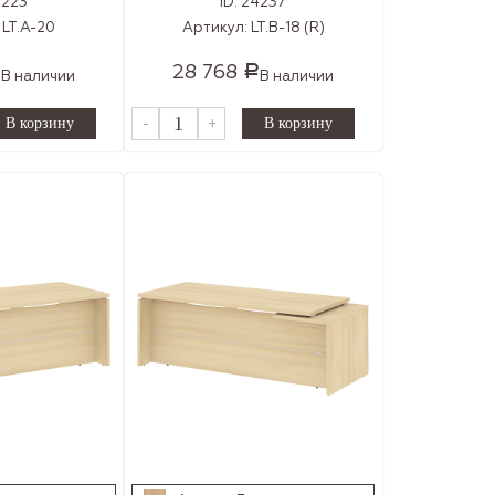
4223
ID:
24237
:
LT.A-20
Артикул:
LT.В-18 (R)
28 768
Р
Р
В наличии
В наличии
-
+