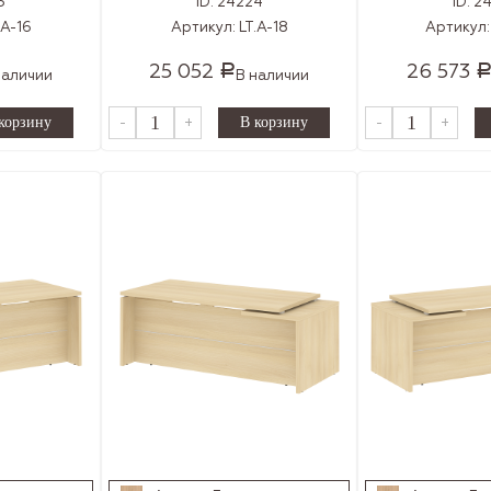
5
ID:
24224
ID:
2
.A-16
Артикул:
LT.A-18
Артикул
25 052
26 573
Р
наличии
В наличии
-
+
-
+