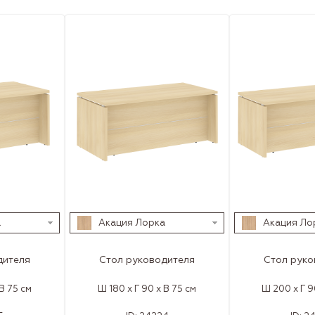
а
Акация Лорка
Акация Ло
дителя
Стол руководителя
Стол руко
 В 75 см
Ш 180 x Г 90 x В 75 см
Ш 200 x Г 9