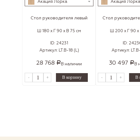
Акация Лорка
Акация Лорк
Стол руководителя левый
Стол руководите
Ш 180 x Г 90 x В 75 см
Ш 200 x Г 90 x
ID:
24231
ID:
2423
Артикул:
LT.В-18 (L)
Артикул:
LT.В
28 768
30 497
Р
Р
В наличии
В 
-
+
-
+