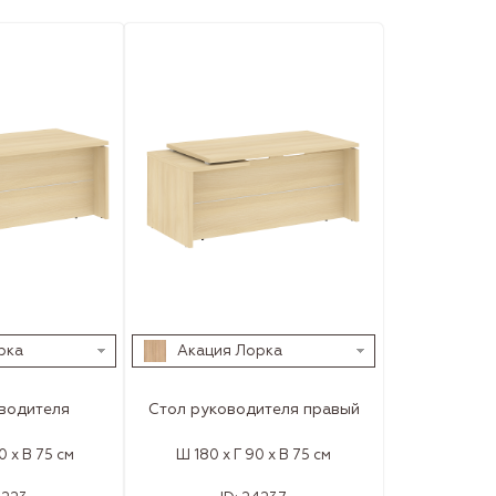
рка
Акация Лорка
водителя
Стол руководителя правый
0 x В 75 см
Ш 180 x Г 90 x В 75 см