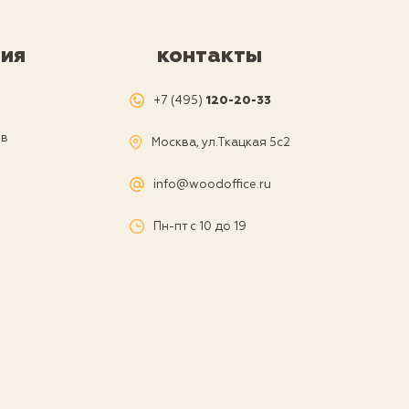
ия
контакты
я
+7 (495)
120-20-33
ов
Москва, ул.Ткацкая 5с2
а
info@woodoffice.ru
Пн-пт с 10 до 19
и