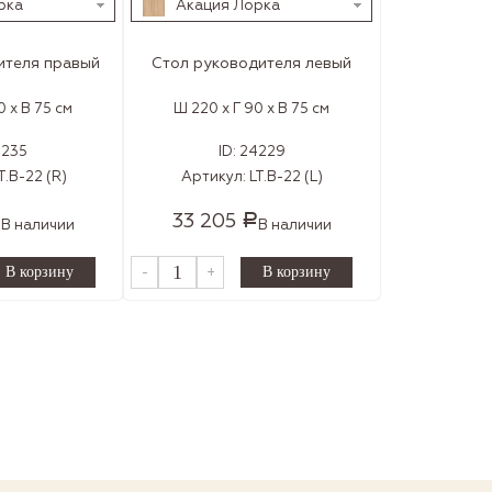
рка
Акация Лорка
ителя правый
Стол руководителя левый
0 x В 75 см
Ш 220 x Г 90 x В 75 см
4235
ID:
24229
T.В-22 (R)
Артикул:
LT.В-22 (L)
33 205
Р
Р
В наличии
В наличии
-
+