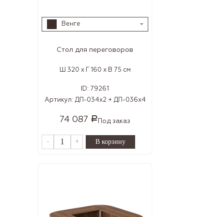
Венге
Стол для переговоров
Ш 320 x Г 160 x В 75 см
ID:
79261
Артикул:
ДП-034х2 + ДП-036х4
74 087
Р
Под заказ
-
+