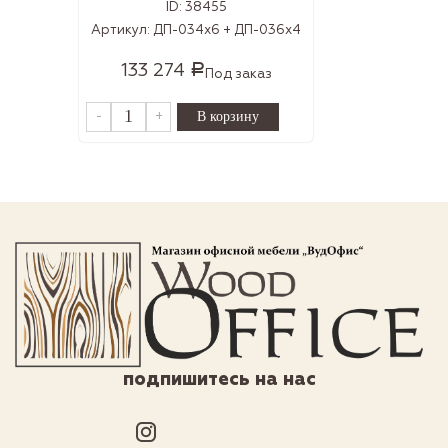
ID:
38455
Артикул:
ДП-034х6 + ДП-036х4
133 274
Р
Под заказ
-
+
подпишитесь на нас