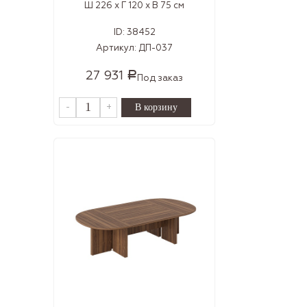
Ш 226 x Г 120 x В 75 см
ID:
38452
Артикул:
ДП-037
27 931
Р
Под заказ
-
+