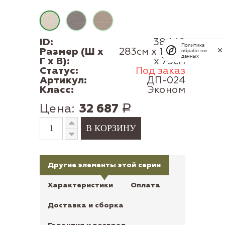
ID:
38448
Политика
Размер (Ш x
283см x 115см
обработки
данных
Г x В):
x 75см
Статус:
Под заказ
Артикул:
ДП-024
Класс:
Эконом
Цена:
32 687
Р
Другие элементы этой серии
Характеристики
Оплата
Доставка и сборка