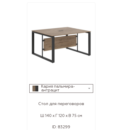
Кария пальмира-
антрацит
Стол для переговоров
Ш 140 x Г 120 x В 75 см
ID:
83299