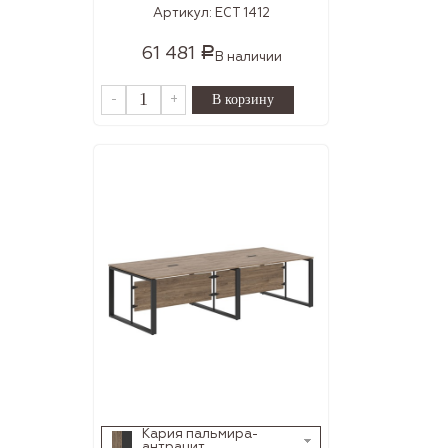
Артикул:
ECT 1412
61 481
Р
В наличии
-
+
Кария пальмира-
антрацит