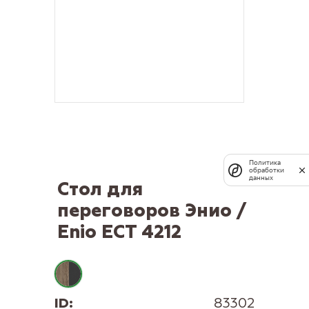
Политика
обработки
данных
Стол для
переговоров Энио /
Enio ECT 4212
ID:
83302