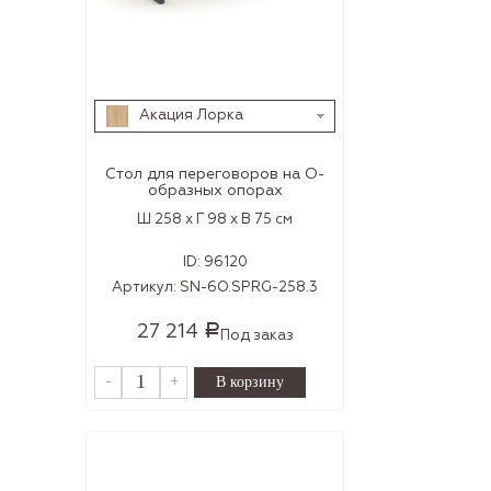
Акация Лорка
Стол для переговоров на О-
образных опорах
Ш 258 x Г 98 x В 75 см
ID:
96120
Артикул:
SN-6O.SPRG-258.3
27 214
Р
Под заказ
-
+