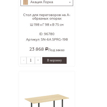
Акация Лорка
Стол для переговоров на А-
образных опорах
Ш 198 x Г 98 x В 75 см
ID:
96780
Артикул:
SN-6A.SPRG-198
23 868
Р
Под заказ
-
+