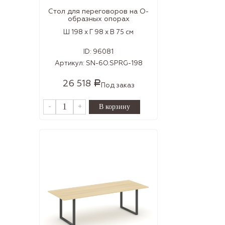
Стол для переговоров на О-
образных опорах
Ш 198 x Г 98 x В 75 см
ID:
96081
Артикул:
SN-6O.SPRG-198
26 518
Р
Под заказ
-
+