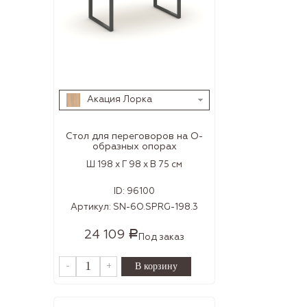
Акация Лорка
Стол для переговоров на О-
образных опорах
Ш 198 x Г 98 x В 75 см
ID:
96100
Артикул:
SN-6O.SPRG-198.3
24 109
Р
Под заказ
-
+