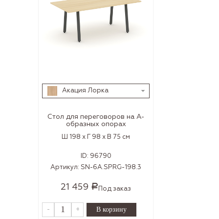
Акация Лорка
Стол для переговоров на А-
образных опорах
Ш 198 x Г 98 x В 75 см
ID:
96790
Артикул:
SN-6A.SPRG-198.3
21 459
Р
Под заказ
-
+