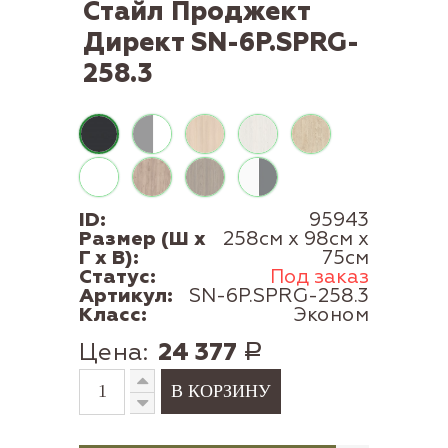
Стайл Проджект
Директ SN-6P.SPRG-
258.3
ID:
95943
Размер (Ш x
258см x 98см x
Г x В):
75см
Статус:
Под заказ
Артикул:
SN-6P.SPRG-258.3
Класс:
Эконом
Цена:
24 377
Р