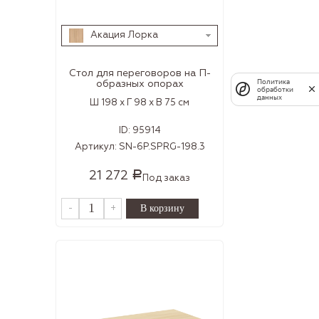
Акация Лорка
Стол для переговоров на П-
Политика
образных опорах
обработки
данных
Ш 198 x Г 98 x В 75 см
ID:
95914
Артикул:
SN-6P.SPRG-198.3
21 272
Р
Под заказ
-
+