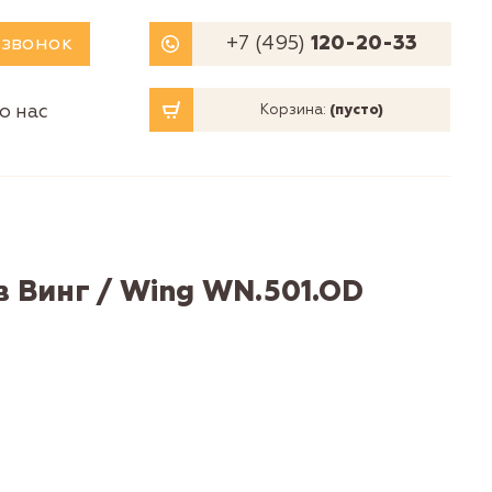
 звонок
+7 (495)
120-20-33
о нас
Корзина:
(пусто)
в Винг / Wing WN.501.OD