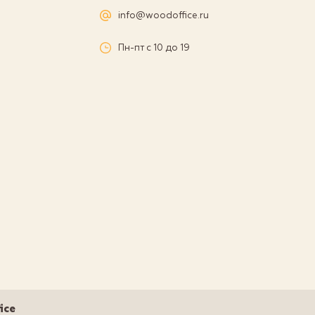
а
info@woodoffice.ru
Пн-пт с 10 до 19
и
ice