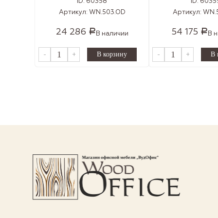
ID:
60358
ID:
6035
Артикул:
WN.503.OD
Артикул:
WN.
24 286
54 175
Р
Р
В наличии
В 
-
+
-
+