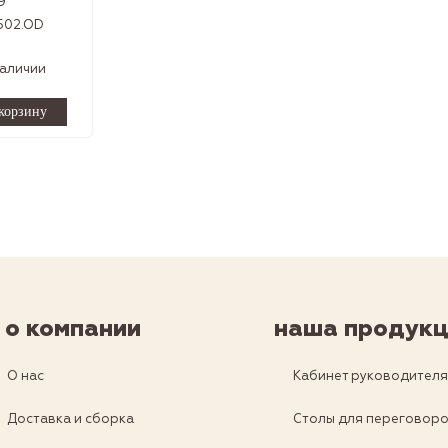
9
502.OD
наличии
о компании
наша продукц
О нас
Кабинет руководител
Доставка и сборка
Столы для переговор