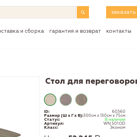
заказать
оставка и сборка
гарантия и возврат
контакты
Стол для переговоро
ID:
60360
Размер (Ш x Г x В):
300см x 130см x 75см
Статус:
В наличии
Артикул:
WN.501.OD
Класс:
Эконом