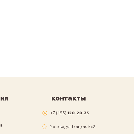
ия
контакты
я
+7 (495)
120-20-33
ов
Москва, ул.Ткацкая 5с2