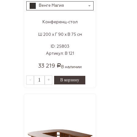
Венге Магия
Конференц-стол
Ш 200 x Г 90 x В 75 см
ID:
25803
Артикул:
В 121
33 219
Р
В наличии
-
+