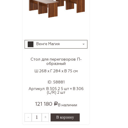
Венге Магия
Стол для переговоров П-
образный
Ш 268 x Г 284 x В 75 см
ID:
58881
Артикул:
В 305.2 5 шт + В 306
(L/R) 2 шт
121 180
Р
В наличии
-
+