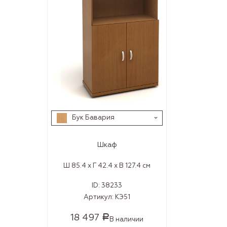
Бук Бавария
Шкаф
Ш 85.4 x Г 42.4 x В 127.4 см
ID:
38233
Артикул:
КЭ51
18 497
Р
В наличии