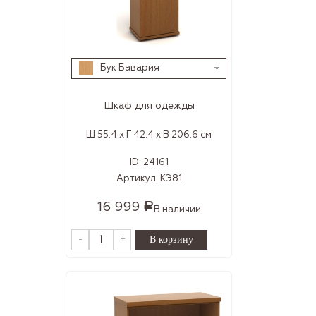
Бук Бавария
Шкаф для одежды
Ш 55.4 x Г 42.4 x В 206.6 см
ID:
24161
Артикул:
КЭ81
16 999
Р
В наличии
-
+