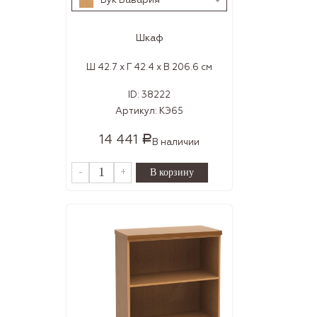
Бук Бавария
Шкаф
Ш 42.7 x Г 42.4 x В 206.6 см
ID:
38222
Артикул:
КЭ65
14 441
Р
В наличии
-
+