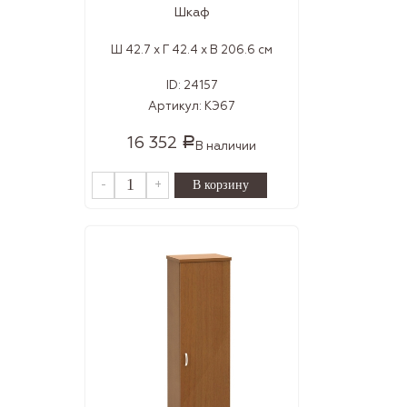
Шкаф
Ш 42.7 x Г 42.4 x В 206.6 см
ID:
24157
Артикул:
КЭ67
16 352
Р
В наличии
-
+