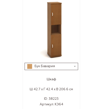
Бук Бавария
Шкаф
Ш 42.7 x Г 42.4 x В 206.6 см
ID:
38223
Артикул:
КЭ64