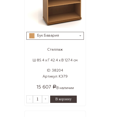
Бук Бавария
Стеллаж
Ш 85.4 x Г 42.4 x В 127.4 см
ID:
38204
Артикул:
КЭ79
15 607
Р
В наличии
-
+