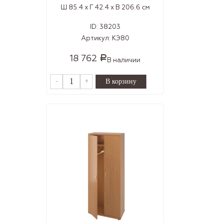
Ш 85.4 x Г 42.4 x В 206.6 см
ID:
38203
Артикул:
КЭ80
18 762
Р
В наличии
-
+