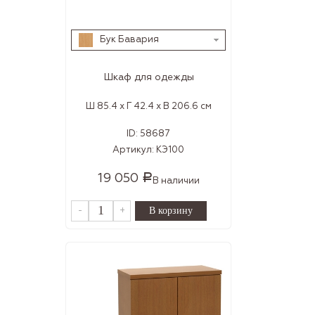
Бук Бавария
Шкаф для одежды
Ш 85.4 x Г 42.4 x В 206.6 см
ID:
58687
Артикул:
КЭ100
19 050
Р
В наличии
-
+