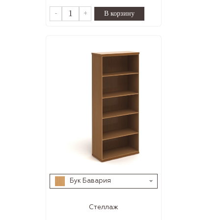
-
+
Бук Бавария
Стеллаж