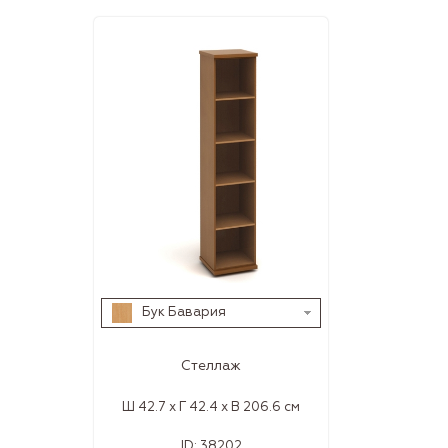
Бук Бавария
Стеллаж
Ш 42.7 x Г 42.4 x В 206.6 см
ID:
38202