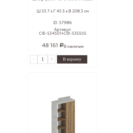
Ш 53.7 x Г 45.5 x В 208.3 см
ID:
57986
Артикул:
СФ-534501+СФ-535505
48 161
Р
В наличии
-
+