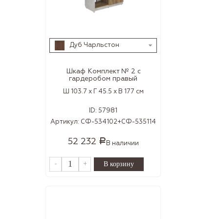
Дуб Чарльстон
Шкаф Комплект № 2 с
гардеробом правый
Ш 103.7 x Г 45.5 x В 177 см
ID:
57981
Артикул:
СФ-534102+СФ-535114
52 232
Р
В наличии
-
+