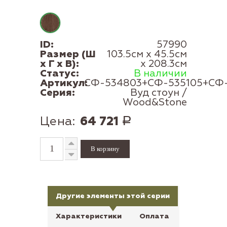
ID:
57990
Размер (Ш
103.5см x 45.5см
x Г x В):
x 208.3см
Статус:
В наличии
Артикул:
СФ-534803+СФ-535105+СФ-
Серия:
Вуд стоун /
Wood&Stone
Цена:
64 721
Р
Другие элементы этой серии
Характеристики
Оплата