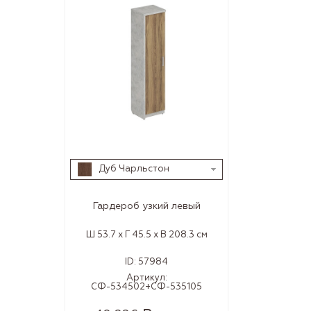
Дуб Чарльстон
Гардероб узкий левый
Ш 53.7 x Г 45.5 x В 208.3 см
ID:
57984
Артикул:
СФ-534502+СФ-535105