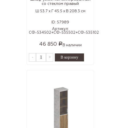
со стеклом правый
Ш 53.7 x Г 45.5 x В 208.3 см
ID:
57989
Артикул:
СФ-534502+СФ-535502+СФ-535102
46 850
Р
В наличии
-
+