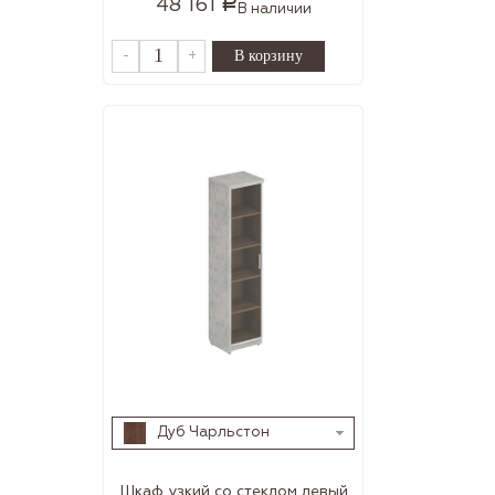
48 161
Р
В наличии
-
+
Дуб Чарльстон
Шкаф узкий со стеклом левый