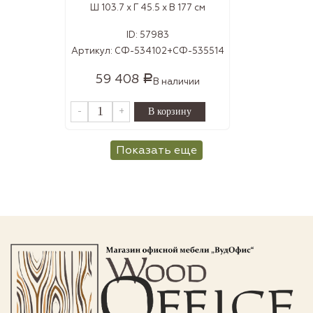
Ш 103.7 x Г 45.5 x В 177 см
ID:
57983
Артикул:
СФ-534102+СФ-535514
59 408
Р
В наличии
-
+
Показать еще