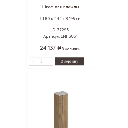
Шкаф для одежды
Ш 80 x Г 44 x В 195 см
ID:
37295
Артикул:
EMHS831
24 137
Р
В наличии
-
+