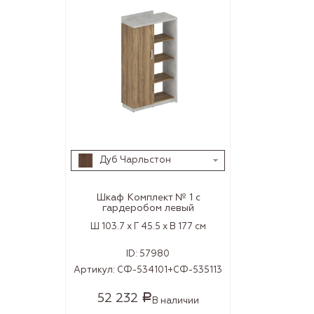
Дуб Чарльстон
Шкаф Комплект № 1 с
гардеробом левый
Ш 103.7 x Г 45.5 x В 177 см
ID:
57980
Артикул:
СФ-534101+СФ-535113
52 232
Р
В наличии