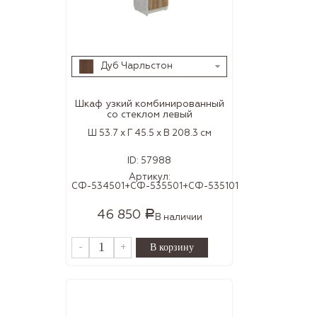
Дуб Чарльстон
Шкаф узкий комбинированный
со стеклом левый
Ш 53.7 x Г 45.5 x В 208.3 см
ID:
57988
Артикул:
СФ-534501+СФ-535501+СФ-535101
46 850
Р
В наличии
-
+