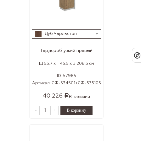
Дуб Чарльстон
Гардероб узкий правый
Ш 53.7 x Г 45.5 x В 208.3 см
ID:
57985
Артикул:
СФ-534501+СФ-535105
40 226
Р
В наличии
-
+