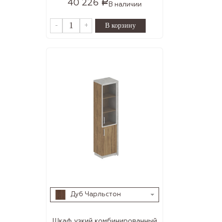
40 226
Р
В наличии
-
+
Дуб Чарльстон
Шкаф узкий комбинированный