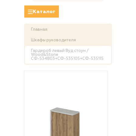
Каталог
Главная
Шкафы руководителя
Гардероб левый Вуд стоун /
Wood&Stone
СФ-534803+СФ-535105+СФ-535115