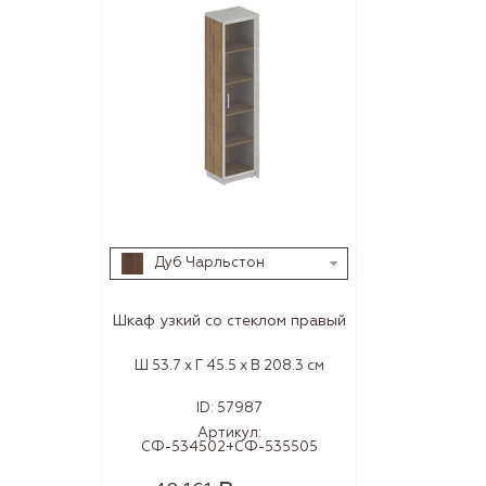
Дуб Чарльстон
Шкаф узкий со стеклом правый
Ш 53.7 x Г 45.5 x В 208.3 см
ID:
57987
Артикул:
СФ-534502+СФ-535505